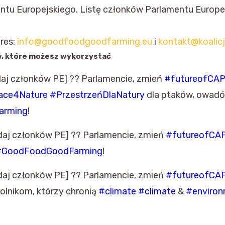
ntu Europejskiego. Listę członków Parlamentu Europe
dres:
info@goodfoodgoodfarming.eu
i
kontakt@koalic
, które możesz wykorzystać
daj członków PE] ?? Parlamencie, zmień
#futureofCA
ce4Nature #PrzestrzeńDlaNatury
dla ptaków, owadów
arming
!
daj członków PE] ?? Parlamencie, zmień
#futureofCA
#GoodFoodGoodFarming
!
daj członków PE] ?? Parlamencie, zmień
#futureofCA
olnikom, którzy chronią
#climate #climate
&
#enviro