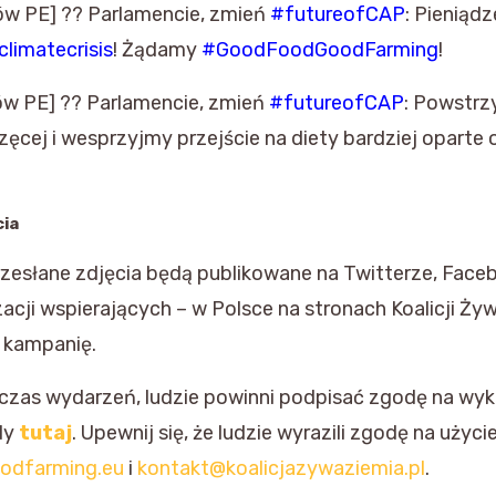
ów PE] ?? Parlamencie, zmień
#futureofCAP
: Pieniąd
climatecrisis
! Żądamy
#GoodFoodGoodFarming
!
ów PE] ?? Parlamencie, zmień
#futureofCAP
: Powstr
zęcej i wesprzyjmy przejście na diety bardziej oparte
cia
rzesłane zdjęcia będą publikowane na Twitterze, Face
cji wspierających – w Polsce na stronach Koalicji Żyw
 kampanię.
odczas wydarzeń, ludzie powinni podpisać zgodę na wyk
dy
tutaj
. Upewnij się, że ludzie wyrazili zgodę na użycie
odfarming.eu
i
kontakt@koalicjazywaziemia.pl
.