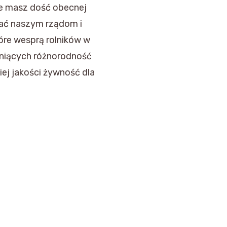
 że masz dość obecnej
azać naszym rządom i
tóre wesprą rolników w
oniących różnorodność
ej jakości żywność dla