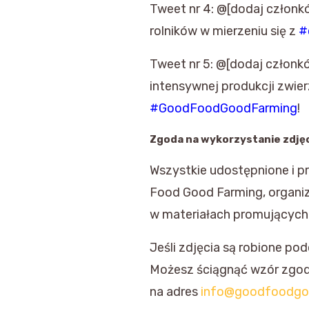
Tweet nr 4: @[dodaj członk
rolników w mierzeniu się z
#
Tweet nr 5: @[dodaj członk
intensywnej produkcji zwier
#GoodFoodGoodFarming
!
Zgoda na wykorzystanie zdję
Wszystkie udostępnione i p
Food Good Farming, organiza
w materiałach promujących
Jeśli zdjęcia są robione p
Możesz ściągnąć wzór zgo
na adres
info@goodfoodgo