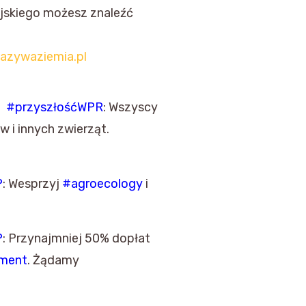
jskiego możesz znaleźć
jazywaziemia.pl
P
#przyszłośćWPR
: Wszyscy
 i innych zwierząt.
P
: Wesprzyj
#agroecology
i
P
: Przynajmniej 50% dopłat
nment
. Żądamy