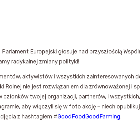
 Parlament Europejski głosuje nad przyszłością Wspóln
my radykalnej zmiany polityki!
entów, aktywistów i wszystkich zainteresowanych do
yki Rolnej nie jest rozwiązaniem dla zrównoważonej i s
 członków twojej organizacji, partnerów, i wszystkich
agramie, aby włączyli się w foto akcję – niech opublik
djęcia z hashtagiem #
GoodFoodGoodFarming
.