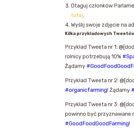
Otaguj członków Parlame
tutaj
.
Wyślij swoje zdjęcie na a
Kilka przykładowych Tweetów
Przykład Tweeta nr 1: @[do
rolnicy potrzebują 10%
#Spa
Żądamy
#GoodFoodGoodF
Przykład Tweeta nr 2: @[do
#organicfarming
! Żądamy
Przykład Tweeta nr 3: @[do
powinno być przyznawane r
#GoodFoodGoodFarming
!