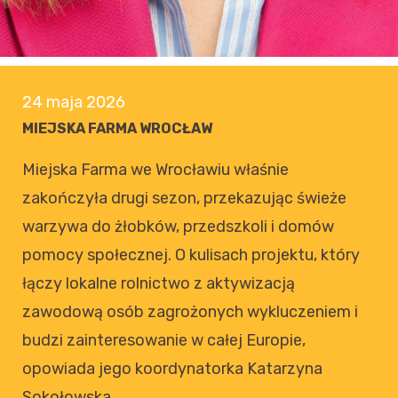
21 maja 2026
JAK DUŻO MOŻE ZROBIĆ ŚWIADOMY RODZIC?
Jak dużo może zrobić świadomy rodzic. Od
własnego ogrodu do zmiany posiłków w
placówkach oświatowych Grodziska
Mazowieckiego.
Czytaj
więcej