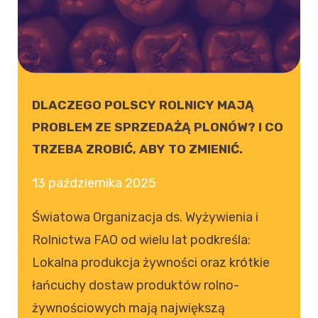
DLACZEGO POLSCY ROLNICY MAJĄ
PROBLEM ZE SPRZEDAŻĄ PLONÓW? I CO
TRZEBA ZROBIĆ, ABY TO ZMIENIĆ.
13 października 2025
Światowa Organizacja ds. Wyżywienia i
Rolnictwa FAO od wielu lat podkreśla:
Lokalna produkcja żywności oraz krótkie
łańcuchy dostaw produktów rolno-
żywnościowych mają największą