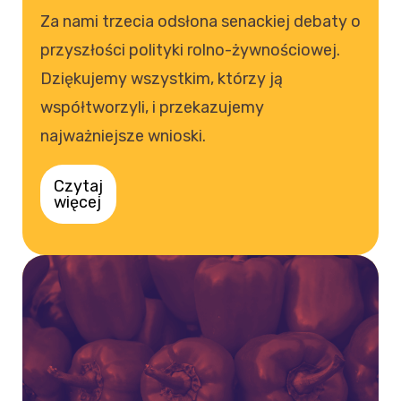
Za nami trzecia odsłona senackiej debaty o
przyszłości polityki rolno-żywnościowej.
Dziękujemy wszystkim, którzy ją
współtworzyli, i przekazujemy
najważniejsze wnioski.
Czytaj
więcej