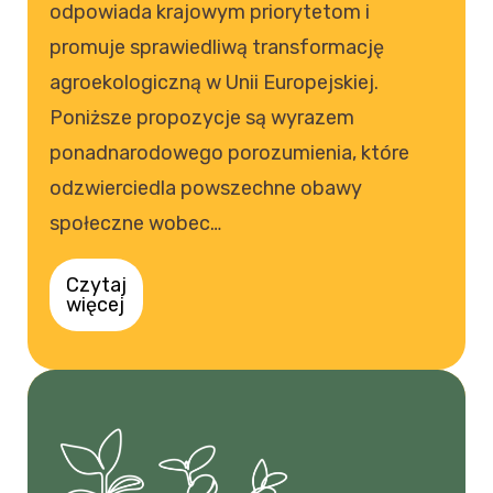
odpowiada krajowym priorytetom i
promuje sprawiedliwą transformację
agroekologiczną w Unii Europejskiej.
Poniższe propozycje są wyrazem
ponadnarodowego porozumienia, które
odzwierciedla powszechne obawy
społeczne wobec…
Czytaj
więcej