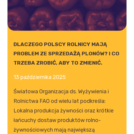
DLACZEGO POLSCY ROLNICY MAJĄ
PROBLEM ZE SPRZEDAŻĄ PLONÓW? I CO
TRZEBA ZROBIĆ, ABY TO ZMIENIĆ.
13 października 2025
Światowa Organizacja ds. Wyżywienia i
Rolnictwa FAO od wielu lat podkreśla:
Lokalna produkcja żywności oraz krótkie
łańcuchy dostaw produktów rolno-
żywnościowych mają największą