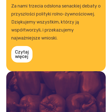
Za nami trzecia odsłona senackiej debaty o
przyszłości polityki rolno-żywnościowej.
Dziękujemy wszystkim, którzy ją
współtworzyli, i przekazujemy
najważniejsze wnioski.
Czytaj
więcej