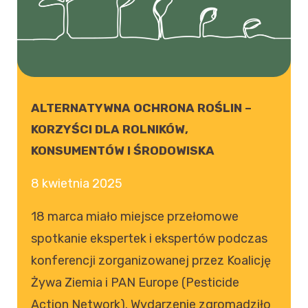
ALTERNATYWNA OCHRONA ROŚLIN –
KORZYŚCI DLA ROLNIKÓW,
KONSUMENTÓW I ŚRODOWISKA
8 kwietnia 2025
18 marca miało miejsce przełomowe
spotkanie ekspertek i ekspertów podczas
konferencji zorganizowanej przez Koalicję
Żywa Ziemia i PAN Europe (Pesticide
Action Network). Wydarzenie zgromadziło