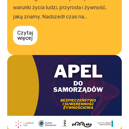
warunki życia ludzi, przyroda i żywność,
jaką znamy. Nadszedł czas na…
Czytaj
więcej