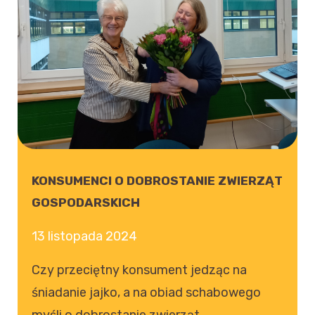
KONSUMENCI O DOBROSTANIE ZWIERZĄT
GOSPODARSKICH
13 listopada 2024
Czy przeciętny konsument jedząc na
śniadanie jajko, a na obiad schabowego